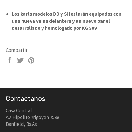
Los karts modelos DD y SH estarán equipados con
una nueva vaina delantera y un nuevo panel
desarrollado y homologado por KG 509
Compartir
Compartir
Tuitear
Pinear
en
en
en
Facebook
Twitter
Pinterest
Contactanos
Casa Central:
Av. Hipolito Yrigoyen 7598,
Banfield, Bs.As